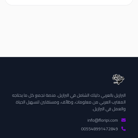
البرازيل بالعربي دليلك الشامل في البرازيل. منصة تجمع كل ما يحتاجه
المغترب العربي من معلومات، وظائف، ومستقلين لتسهيل الحياة
والعمل في البرازيل.
info@floripi.com
005548991472849