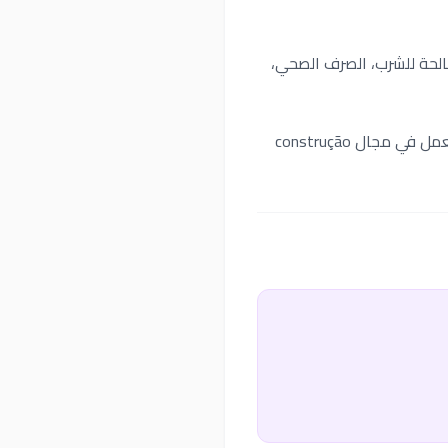
تدفق المياه الصالحة للشرب، الصرف الصحي،
معرفة في أنظمة tubulações، redes hidráulicas، الصرف، مياه الأمطار، والغاز، مع القدرة على العمل في مجال construção