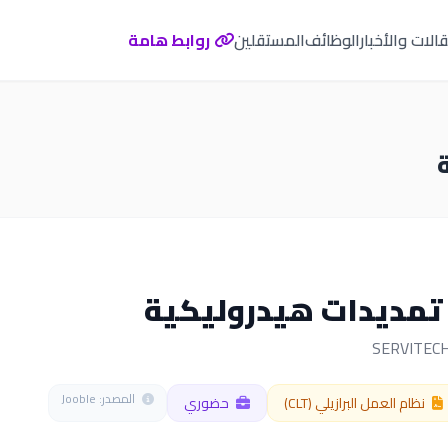
الات والأخبار
الوظائف
المستقلين
روابط هامة
تمديدات هيدروليكية
المصدر: Jooble
نظام العمل البرازيلي (CLT)
حضوري