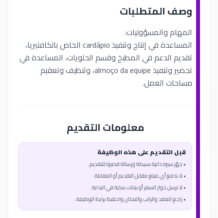
وصف المتطلبات
المهام والمسؤوليات:
المساعدة في إنتاج وتنفيذ cardápio الخاص بالكافتيريا،
تقديم الدعم في المطبخ وقسم الحلويات، المساعدة في
تحضير وتنفيذ almoço da equipe، وتنظيف وتعقيم
مساحات العمل.
معلومات التقديم
قبل التقديم على هذه الوظيفة
• جهّز سيرة ذاتية بسيطة ورسالة قصيرة للتقديم.
• لا تدفع أي مبلغ مقابل التقديم أو المقابلة.
• لا ترسل جواز السفر أو بيانات بنكية في البداية.
• راجع العقد والراتب والمكان واحتفظ برابط الوظيفة.