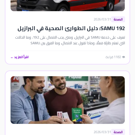
الصحة
2026/03/31
SAMU 192: دليل الطوارئ الصحية في البرازيل
تعرف على خدمة SAMU في البرازيل، ومتى يجب الاتصال على 192، وما الحالات
التي تعتبر طارئة فعلًا، وماذا تقول عند الاتصال، وما الفرق بين SAMU
وBombeiros.
👁️ 1182 قراءة
اقرأ المزيد ←
الصحة
2026/03/31