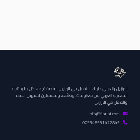
البرازيل بالعربي دليلك الشامل في البرازيل. منصة تجمع كل ما يحتاجه
المغترب العربي من معلومات، وظائف، ومستقلين لتسهيل الحياة
والعمل في البرازيل.
info@floripi.com
005548991472849