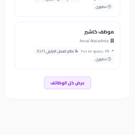
🕒 حضوري
موظف كاشير
Assaí Atacadista
📍 Foz do Iguaçu, PR
📝 نظام العمل البرازيلي (CLT)
🕒 حضوري
عرض كل الوظائف