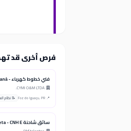
فرص أخرى قد ته
فني خطوط كهرباء - Paraná
CYMI O&M LTDA.
📍 Foz do Iguaçu, PR
📝 نظام العمل 
سائق شاحنة Carreta - CNH E