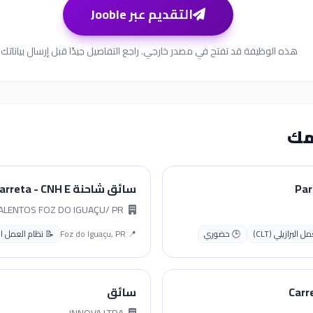
التقديم عبر Jooble
هذه الوظيفة قد تفتح في مصدر خارجي. راجع التفاصيل جيدًا قبل إرسال بياناتك.
مك
سائق شاحنة Carreta - CNH E
RHF TALENTOS FOZ DO IGUAÇU/ PR
البرازيلي (CLT)
🕒 حضوري
📍 Foz do Iguaçu, PR
📝 نظام العمل البراز
سائق