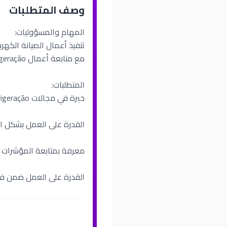
وصف المتطلبات
المهام والمسؤوليات:
مع متابعة أعمال manutenção predial، refrigeração والأنظمة الصناعية والتجارية.
المتطلبات:
خبرة في مجالات varejo، indústria، refrigeração والصيانة الكهربائية للمباني.
القدرة على العمل بشكل ا
معرفة بمتابعة المؤشرات وإ
القدرة على العمل ضمن فريق