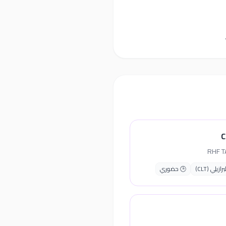
يلي (CLT)
🕒 حضوري