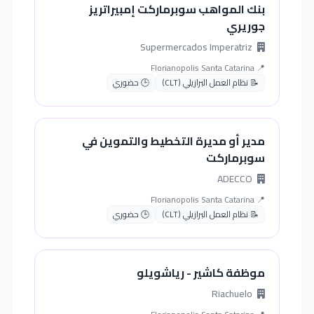
بنك المواهب سوبرماركت إمبيراتريز
جوريري
Supermercados Imperatriz
📍 Florianopolis Santa Catarina
📝 نظام العمل البرازيلي (CLT)
🕒 حضوري
مدير أو مديرة التخطيط والتموين في
سوبرماركت
ADECCO
📍 Florianopolis Santa Catarina
📝 نظام العمل البرازيلي (CLT)
🕒 حضوري
موظفة كاشير - رياشويلو
Riachuelo