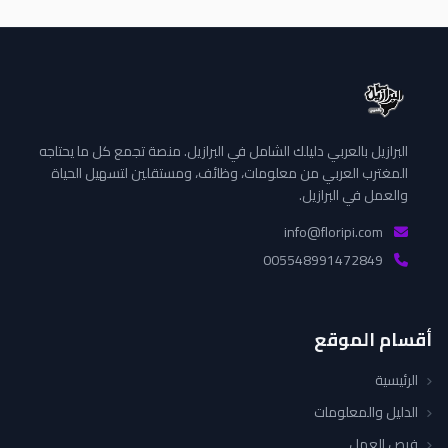
البرازيل بالعربي دليلك الشامل في البرازيل. منصة تجمع كل ما يحتاجه
المغترب العربي من معلومات، وظائف، ومستقلين لتسهيل الحياة
والعمل في البرازيل.
info@floripi.com
005548991472849
أقسام الموقع
الرئيسية
الدليل والمعلومات
فرص العمل