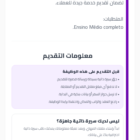
لضمان تقديم خدمة جيدة للعملاء.
المتطلبات:
Ensino Médio completo.
معلومات التقديم
قبل التقديم على هذه الوظيفة
• جهّز سيرة ذاتية بسيطة ورسالة قصيرة للتقديم.
• لا تدفع أي مبلغ مقابل التقديم أو المقابلة.
• لا ترسل جواز السفر أو بيانات بنكية في البداية.
• راجع العقد والراتب والمكان واحتفظ برابط الوظيفة.
ليس لديك سيرة ذاتية جاهزة؟
ابدأ بإنشاء ملفك المهني، وبعد تعبئة معلوماتك يمكنك طلب سيرة ذاتية
احترافية بناءً على بياناتك.