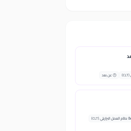
د
C)
🕒 عن بعد
 نظام العمل البرازيلي (CLT)