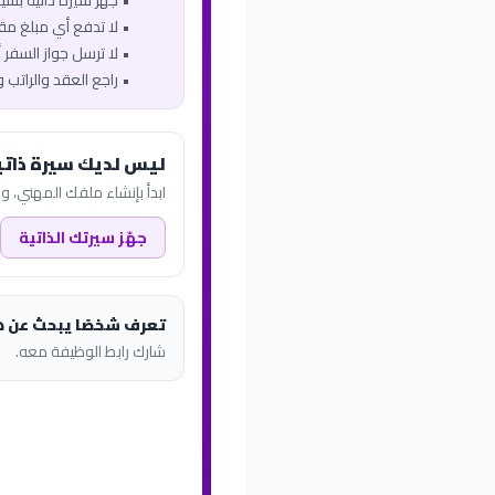
• جهّز سيرة ذاتية بس
• لا تدفع أي مبلغ مقاب
• لا ترسل جواز السفر أو
• راجع العقد والراتب 
ليس لديك سيرة ذاتي
ابدأ بإنشاء ملفك المهني، وب
جهّز سيرتك الذاتية
تعرف شخصًا يبحث عن 
شارك رابط الوظيفة معه.