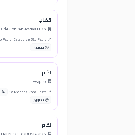
قصّاب
Jessica Cristhina Passarello Loja de Conveniencias LTDA
📍 São Paulo, Estado de São Paulo
🕒 حضوري
لحّام
Evapco
📍 Vila Mendes, Zona Leste
📝 نظ
🕒 حضوري
لحّام
METAL FORTE IMPLEMENTOS RODOVIÁRIOS