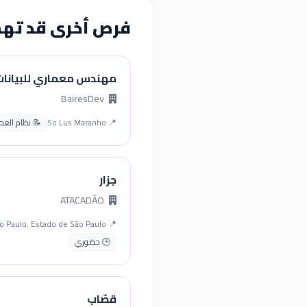
فرص أخرى قد ته
مهندس معماري للبيانات
BairesDev
📍 So Lus Maranho
📝 نظام العمل ال
جزار
ATACADÃO
📍 São Paulo, Estado de São Paulo
🕒 حضوري
قصّاب