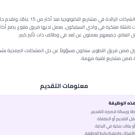
تُعد شركة BairesDev من الشركات الرائدة في مش
 العالم، جميعهم يعملون عن بُعد في وظائف ذات تأثير كبير.
تك مطور ‎.NET Core‎ أول ضمن فريق التطوير، ستكون مسؤولاً عن حل المشكلات البرم
ة ضمن مشاريع تقنية مهمة.
معلومات التقديم
هذه الوظيفة
يطة ورسالة قصيرة للتقديم.
ل التقديم أو المقابلة.
 بيانات بنكية في البداية.
والمكان واحتفظ برابط الوظيفة.