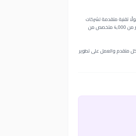
اريع التكنولوجيا منذ أكثر من 15 عامًا، وتقدم حلولًا تقنية متقدمة لشركات
كبرى مثل Google ولشركات ناشئة مبتكرة في وادي السيليكون. يعمل لديها فريق متنوع يضم أكثر من 4,000 متخصص من
جية بشكل متقدم والعمل على تطوير