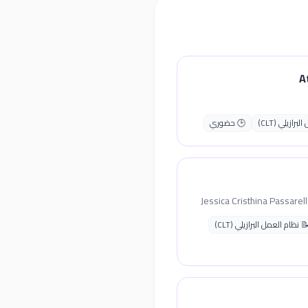
A
رازيلي (CLT)
🕒 حضوري
 نظام العمل البرازيلي (CLT)