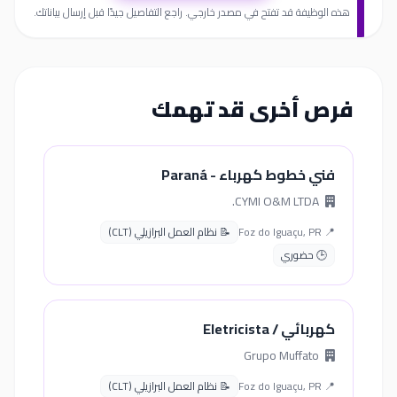
هذه الوظيفة قد تفتح في مصدر خارجي. راجع التفاصيل جيدًا قبل إرسال بياناتك.
فرص أخرى قد تهمك
فني خطوط كهرباء - Paraná
CYMI O&M LTDA.
📍 Foz do Iguaçu, PR
📝 نظام العمل البرازيلي (CLT)
🕒 حضوري
كهربائي / Eletricista
Grupo Muffato
📍 Foz do Iguaçu, PR
📝 نظام العمل البرازيلي (CLT)