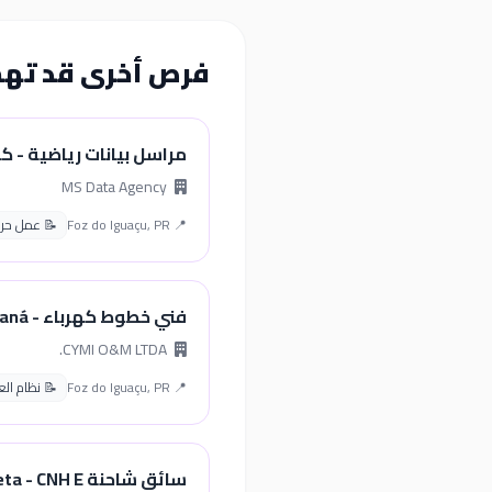
فرص أخرى قد ته
مراسل بيانات رياضية - ك
MS Data Agency
📍 Foz do Iguaçu, PR
📝 عمل حر 
فني خطوط كهرباء - Paraná
CYMI O&M LTDA.
📍 Foz do Iguaçu, PR
📝 نظام العمل 
سائق شاحنة Carreta - CNH E