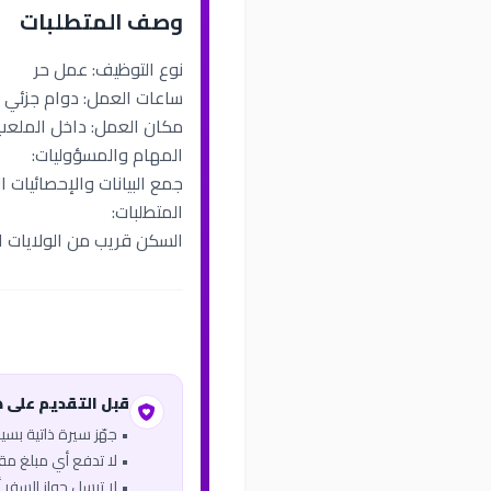
وصف المتطلبات
نوع التوظيف: عمل حر
ساعات العمل: دوام جزئي
مكان العمل: داخل الملعب
المهام والمسؤوليات:
جمع البيانات والإحصائيات 
المتطلبات:
السكن قريب من الولايات الم
قبل التقديم على 
• جهّز سيرة ذاتية بس
• لا تدفع أي مبلغ مقاب
• لا ترسل جواز السفر أو