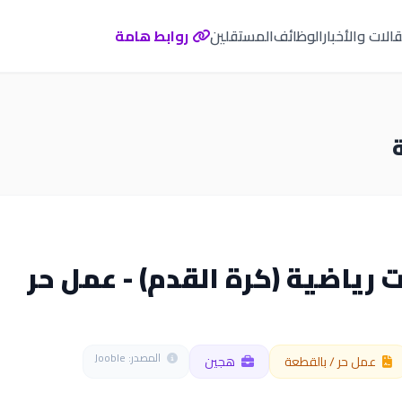
الات والأخبار
الوظائف
المستقلين
روابط هامة
 رياضية (كرة القدم) - عمل حر
المصدر: Jooble
عمل حر / بالقطعة
هجين