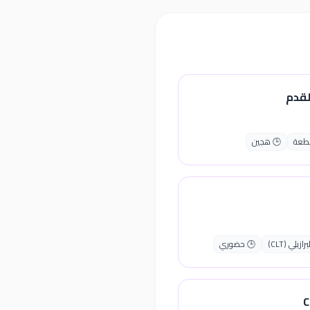
لقدم
قطعة
🕒 هجين
يلي (CLT)
🕒 حضوري