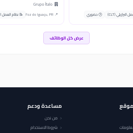
Grupo Ítalo
البرازيلي (CLT)
🕒 حضوري
📍 Foz do Iguaçu, PR
📝 نظام العمل البراز
عرض كل الوظائف
موقع
مساعدة ودعم
من نحن
معلومات
شروط الاستخدام