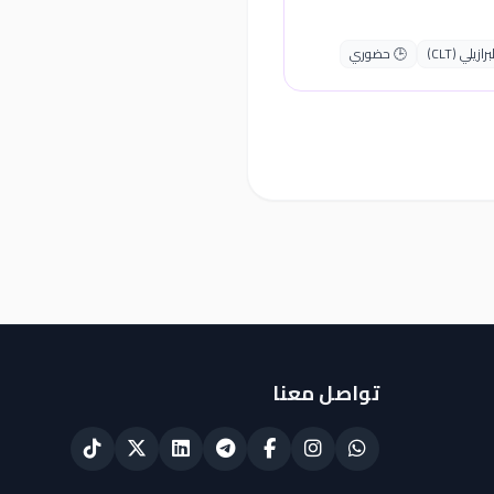
يلي (CLT)
🕒 حضوري
تواصل معنا