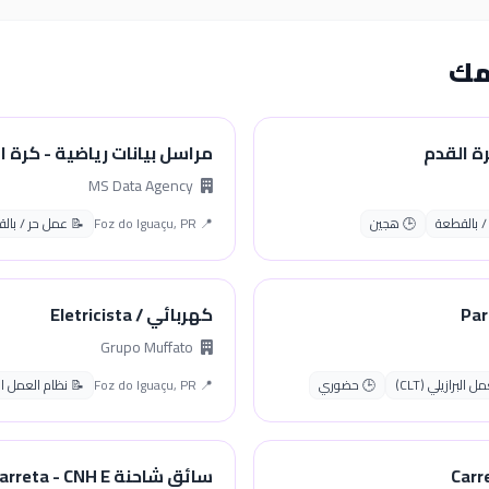
مك
رة القدم
مراسل بيانات رياضية - كرة ا
MS Data Agency
/ بالقطعة
🕒 هجين
📍 Foz do Iguaçu, PR
📝 عمل حر / بال
كهربائي / Eletricista
Grupo Muffato
البرازيلي (CLT)
🕒 حضوري
📍 Foz do Iguaçu, PR
📝 نظام العمل البراز
سائق شاحنة Carreta - CNH E