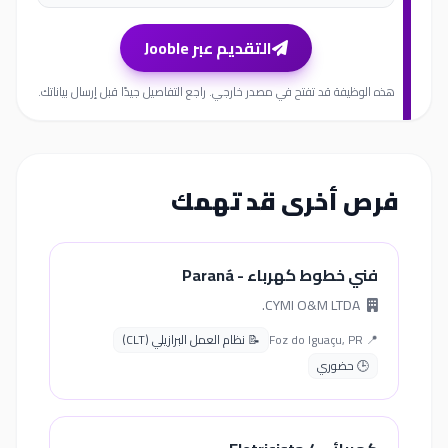
التقديم عبر Jooble
هذه الوظيفة قد تفتح في مصدر خارجي. راجع التفاصيل جيدًا قبل إرسال بياناتك.
فرص أخرى قد تهمك
فني خطوط كهرباء - Paraná
CYMI O&M LTDA.
📍 Foz do Iguaçu, PR
📝 نظام العمل البرازيلي (CLT)
🕒 حضوري