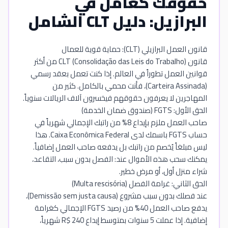
حقوقك كعامل في
البرازيل: دليل CLT الشامل
قانون العمل البرازيلي (CLT): حماية قوية للعمال
قانون CLT (Consolidação das Leis do Trabalho) من أكثر
قوانين العمل تطوراً في العالم. إذا كنت تعمل بعقد رسمي
(Carteira Assinada)، فأنت محمي بالكامل. كثير من
المهاجرين لا يعرفون حقوقهم فيخسرون آلاف الريالات سنوياً.
الحق الأول: FGTS (صندوق ضمان الخدمة)
صاحب العمل ملزم بإيداع 8% من راتبك الإجمالي شهرياً في
حساب FGTS باسمك لدى Caixa Econômica Federal. هذا
ليس مبلغاً يُخصم من راتبك بل يدفعه صاحب العمل إضافياً.
يمكنك سحب هذه الأموال عند: الفصل بدون سبب، التقاعد،
شراء منزل أول، أو مرض خطير.
الحق الثاني: غرامة الفصل (Multa rescisória)
عند فصلك بدون سبب مشروع (Demissão sem justa causa)،
يدفع صاحب العمل 40% من رصيد FGTS الإجمالي كغرامة
إضافية. إذا عملت 5 سنوات بمتوسط إيداع R$ 240 شهرياً،