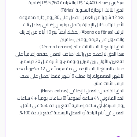
سيكون رصيدك R$ 14,400 والغرامة R$ 5,760 إضافية.
الحق الثالث: الإجازة السنوية (Férias)
بعد 12 شهراً من العمل، تحصل على 30 يوم إجازة مدفوعة
الأجر. الراتب خلال الإجازة يشمل بونوس إضافي يعادل ثلث
الراتب (Abono de férias). يمكنك أيضاً بيع 10 أيام من إجازتك
والحصول على قيمة يومين إضافيين.
الحق الرابع: الراتب الثالث عشر (Décimo terceiro)
هذا الحق لا يُخصم من راتبك! صاحب العمل يدفعه إضافياً على
دفعتين: الأولى بين فبراير ونوفمبر، والثانية قبل 20 ديسمبر.
حساب المبلغ: الراتب الإجمالي مقسوماً على 12 مضروباً بعدد
الأشهر المعمولة. إذا عملت 6 أشهر فقط، تحصل على نصف
الراتب الثالث عشر.
الحق الخامس: العمل الإضافي (Horas extras)
الحد القانوني 44 ساعة أسبوعياً (8 ساعات يومياً + 4 ساعات
يوم السبت). أي ساعة إضافية تُدفع بزيادة 50% على الأقل.
العمل في أيام الراحة أو العطل الرسمية يُدفع بزيادة 100%.