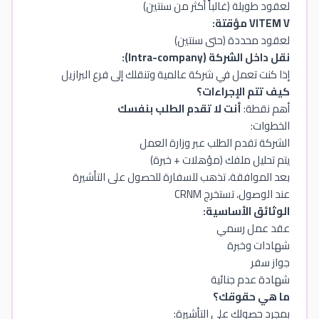
لعقود طويلة (غالباً أكثر من سنتين)
VITEM V مؤقتة:
لعقود محددة (حتى سنتين)
نقل داخل الشركة (Intra-company):
إذا كنت تعمل في شركة عالمية وتنقلك إلى فرع البرازيل
كيف تتم الإجراءات؟
أهم نقطة:
أنت لا تقدم الطلب بنفسك
الخطوات:
الشركة تقدم الطلب عبر وزارة العمل
يتم تحليل ملفك (مؤهلات + خبرة)
بعد الموافقة، تذهب للسفارة للحصول على التأشيرة
عند الوصول، تستخرج CRNM
الوثائق الأساسية:
عقد عمل رسمي
شهادات وخبرة
جواز سفر
شهادة عدم جنائية
ما هي حقوقك؟
بمجرد حصولك على التأشيرة: