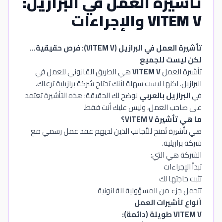
تأشيرة العمل في البرازيل:
VITEM V والإجراءات
تأشيرة العمل في البرازيل (VITEM V): فرص حقيقية…
لكن ليست للجميع
تأشيرة العمل
VITEM V
هي الطريق القانوني للعمل في
البرازيل، لكنها ليست سهلة لأنك تحتاج شركة برازيلية ترعاك.
في
البرازيل بالعربي
نوضح لك الحقيقة: هذه التأشيرة تعتمد
على صاحب العمل، وليس عليك أنت فقط.
ما هي تأشيرة VITEM V؟
هي تأشيرة تُمنح للأجانب الذين لديهم عقد عمل رسمي مع
شركة برازيلية.
الشركة هي التي:
تبدأ الإجراءات
تثبت حاجتها لك
تتحمل جزء من المسؤولية القانونية
أنواع تأشيرات العمل
VITEM V طويلة (دائمة):