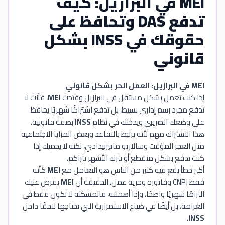
MEI في البرازيل: كيف
تدفع DAS وتحافظ على
حقوقك في INSS بشكل
قانوني
MEI في البرازيل: العمل الحر بشكل قانوني
إذا كنت تعمل بشكل مستقل في البرازيل وفتحت
MEI
، فأنت لا
تدفع مجرد رسم إداري بسيط، بل تدفع اشتراكًا شهريًا يحافظ
على وضعك الضريبي ويدخلك في نظام
INSS
بصفة قانونية.
هذا الاشتراك مهم لأنه يرتبط بالتقاعد وبعض المزايا الاجتماعية
مثل العجز المؤقت وسالاريو ماتيرنيدادي، لكنه لا يحميك إذا
كنت تدفع بشكل متقطع أو تترك الأشهر تتراكم.
أكبر خطأ يقع فيه كثير من الناس هو التعامل مع
MEI
كأنه
فقط CNPJ وفاتورة وحرية عمل. الحقيقة أن
MEI
يفرض عليك
التزامًا شهريًا واضحًا، وإذا أهملته، فالمشكلة لا تكون فقط في
الغرامة، بل أيضًا في ضياع الاستمرارية التي تحتاجها لاحقًا داخل
.
INSS