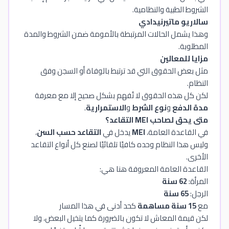
الشروط الطبية والنظامية.
سالاريو ماتيرنيدادي
وهذا يشمل الحالات المرتبطة بالأمومة ضمن الشروط والمدة
المطلوبة.
مزايا للمعالين
مثل بعض الحقوق التي قد ترتبط بالوفاة أو السجن وفق
النظام.
لكن كل هذه الحقوق لا تُفهم بشكل صحيح إلا مع معرفة
مدة الدفع
و
نوع الشرط
و
الاستمرارية
.
متى يحق لصاحب MEI التقاعد؟
في القاعدة العامة،
MEI
يدخل في
التقاعد حسب السن
،
وليس هذا النظام وحده كافيًا تلقائيًا لصنع كل أنواع التقاعد
الأخرى.
القاعدة العامة المعروفة هنا هي:
المرأة:
62 سنة
الرجل:
65 سنة
مع
15 سنة مساهمة
كحد أدنى في هذا المسار
لكن قيمة المعاش لا تكون بالضرورة كما يتخيل البعض، ولا