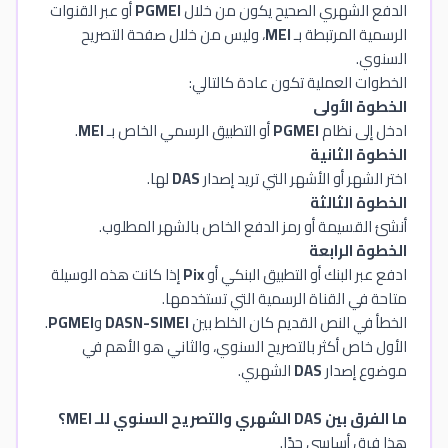
الدفع الشهري الصحيح يكون من خلال
PGMEI
أو عبر القنوات
الرسمية المرتبطة بـ
MEI
، وليس من خلال صفحة التصريح
السنوي.
الخطوات العملية تكون عادة كالتالي:
الخطوة الأولى
ادخل إلى نظام
PGMEI
أو التطبيق الرسمي الخاص بـ
MEI
.
الخطوة الثانية
اختر الشهر أو الأشهر التي تريد إصدار
DAS
لها.
الخطوة الثالثة
أنشئ القسيمة أو رمز الدفع الخاص بالشهر المطلوب.
الخطوة الرابعة
ادفع عبر البنك أو التطبيق البنكي أو
Pix
إذا كانت هذه الوسيلة
متاحة في القناة الرسمية التي تستخدمها.
الخطأ في النص القديم كان الخلط بين
DASN-SIMEI
و
PGMEI
.
الأول خاص أكثر بالتصريح السنوي، والثاني هو الأهم في
موضوع إصدار
DAS
الشهري.
ما الفرق بين DAS الشهري والتصريح السنوي للـ MEI؟
هذا فرق أساسي جدًا.