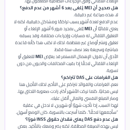
الإلغاء التلقائي وفق الإجراءات النظامية المعمول بها.
هل صحيح أن MEI يُلغى بعد 6 أشهر من عدم الدفع؟
لا، هذه صياغة غير دقيقة.
عدم الدفع لعدة أشهر يسبب تراكمًا ومشاكل حقيقية، لكنه لا
يعني تلقائيًا أن
MEI
يُلغى بمجرد مرور 6 أشهر. الإلغاء أو
التعليق التلقائي له مسارات وإجراءات مختلفة، وقد يسبقه
تعليق ونشر أوضاع غير منتظمة. لذلك لا تكتب هذا كأنه قاعدة
مباشرة وسريعة بعد نصف سنة فقط.
الأدق أن تقول: الإهمال المستمر قد يعرّض
MEI
للتعليق أو
الإلغاء التلقائي لاحقًا إذا بقيت المخالفات والديون من دون
تسوية.
هل الغرامات على DAS تتراكم؟
نعم، الغرامات والفوائد تتراكم على التأخير، لذلك التأجيل هنا
ليس مجانيًا. كلما تركت الأشهر أكثر، زادت صعوبة اللحاق بها،
وصار المبلغ النفسي والمالي أثقل عليك.
لهذا السبب، إذا تأخرت شهرًا أو شهرين، لا تدخل في عقلية
“سأجمعها لاحقًا”. كلما أسرعت بالتسوية، كان الوضع أسهل.
هل عدم دفع DAS يعني فقدان حقوق INSS فورًا؟
ليس بهذه الصيغة المطلقة، لكنه يضر وضعك بالتأكيد. بعض