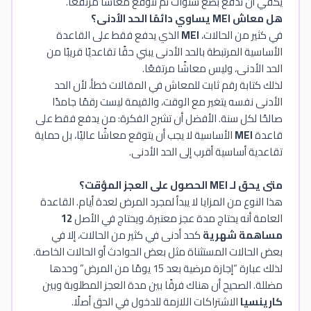
يكفي أن تدفع بضع سنوات ثم تتوقع معاشًا مرتفعًا.
هل معاش MEI يساوي دائمًا الحد الأدنى؟
في كثير من الحالات،
MEI
الذي يدفع فقط على القاعدة
الأساسية المرتبطة بالحد الأدنى يبني حقًا تقاعديًا قريبًا من
الحد الأدنى، وليس معاشًا مرتفعًا.
لذلك كتابة رقم ثابت للمعاش في المقالات خطأ، لأن الحد
الأدنى نفسه يتغير مع الوقت، والقيمة ليست رقمًا جامدًا
صالحًا لكل سنة. الأفضل أن تشرح الفكرة: من يدفع فقط على
قاعدة
MEI
الأساسية لا يجب أن يتوقع معاشًا عاليًا، بل حماية
تقاعدية أساسية أقرب إلى الحد الأدنى.
متى يحق لـ MEI الحصول على العجز المؤقت؟
هذا النوع من المزايا لا يبدأ لمجرد المرض لعدة أيام. القاعدة
العامة أنه يحتاج مدة عجز معتبرة، ويحتاج في الأصل
12
مساهمة شهرية
كحد أدنى في كثير من الحالات، إلا في
بعض الحالات المستثناة مثل بعض الحوادث أو الحالات الخاصة.
لذلك عبارة “إجازة مرضية بعد 15 يومًا من المرض” وحدها
مضللة. الصحيح أن هناك فرقًا بين مدة العجز المطلوبة وبين
كارينسيا
الاشتراكات اللازمة للدخول في الحق أصلًا.