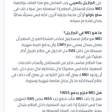
على
البرازيل بالعربي
يجب التعامل مع هذا الملف بواقعية:
MEI
ممتاز للمستقل الصغير إذا استعمله صح، سواء كنت في
ساو باولو
أو أي مدينة برازيلية أخرى، لكنه ليس تسجيلًا شكليًا
يمكن فتحه ثم نسيانه.
ما هو MEI في البرازيل؟
MEI
هو نظام مبسط يتيح لصاحب النشاط الفردي الصغير أن
يعمل بشكل رسمي مع
CNPJ
، وأن يدفع ضريبة شهرية
مبسطة من خلال
DAS
بدل الدخول في نظام ضريبي أكثر
تعقيدًا من البداية.
هذا النظام مناسب لكثير من المستقلين وأصحاب الخدمات
الصغيرة، لكنه ليس مفتوحًا لكل نشاط ولا لكل حجم دخل. كما
أن وجود
MEI
لا يعني أنك خارج القواعد، بل يعني أنك دخلت في
نظام أبسط لكنه ما زال يحتاج متابعة شهرية وسنوية.
هل MEI ملزم بدفع INSS؟
نعم. إذا كنت
MEI
، فأنت تدفع جزء
INSS
ضمن
DAS
الشهري.
هذا ليس اختياريًا إذا كنت تريد الاستمرار داخل النظام بشكل
صحيح والاستفادة من المزايا المرتبطة به.