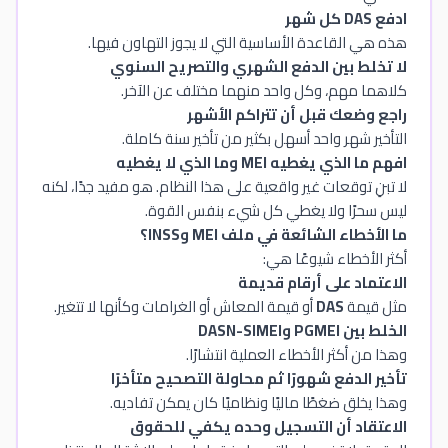
ادفع DAS كل شهر
هذه هي القاعدة الأساسية التي لا يجوز التهاون فيها.
لا تخلط بين الدفع الشهري والتصريح السنوي
كلاهما مهم، وكل واحد منهما مختلف عن الآخر.
راجع وضعك قبل أن تتراكم الأشهر
التأخير شهر واحد أسهل بكثير من تأخير سنة كاملة.
افهم ما الذي يغطيه MEI وما الذي لا يغطيه
لا تبنِ توقعات غير واقعية على هذا النظام. هو مفيد جدًا، لكنه
ليس سحرًا ولا يغطي كل شيء بنفس القوة.
ما الأخطاء الشائعة في ملف MEI وINSS؟
أكثر الأخطاء شيوعًا هي:
الاعتماد على أرقام قديمة
مثل قيمة
DAS
أو قيمة المعاش أو الغرامات وكأنها لا تتغير.
الخلط بين PGMEI وDASN-SIMEI
وهذا من أكثر الأخطاء العملية انتشارًا.
تأخير الدفع شهورًا ثم محاولة التصحيح متأخرًا
وهذا يخلق ضغطًا ماليًا ونظاميًا كان يمكن تفاديه.
الاعتقاد أن التسجيل وحده يكفي للحقوق