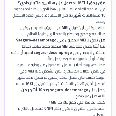
متى يحق لـ MEI الحصول على سالاريو ماتيرنيدادي؟
في القاعدة العامة للمستقلين، هذا الحق يرتبط عادة بوجود
10 مساهمات شهرية
قبل الاستفادة، وليس مجرد التسجيل
وحده.
لذلك لا يكفي أن تكوني
MEI
على الورق. المهم أن يكون
هناك دفع صحيح ومنتظم بالمدة التي يطلبها النظام.
هل يحق لـ MEI الحصول على seguro-desemprego؟
هنا أيضًا يحصل خلط كبير.
MEI
بصفته مجرد صاحب نشاط
مستقل لا يحصل على
seguro-desemprego
لمجرد أن دخله
توقف أو أن مشروعه لم يعد يدخل مالًا.
هذا الحق يرتبط أصلًا بالعامل المفصول من وظيفة رسمية.
في بعض الحالات الخاصة، إذا كان الشخص لديه
MEI
وفي
الوقت نفسه كان يعمل بعقد رسمي ثم فُصل، فقد تظهر
تفاصيل أخرى تتعلق بالاستحقاق. لكن القول إن
MEI
نفسه
يحصل على
seguro-desemprego بعد 10 أشهر من
التسجيل
غير صحيح.
كيف تحافظ على حقوقك كـ MEI؟
الحفاظ على الحقوق لا يكون بفتح
CNPJ
فقط، بل بالالتزام
الفعلي.