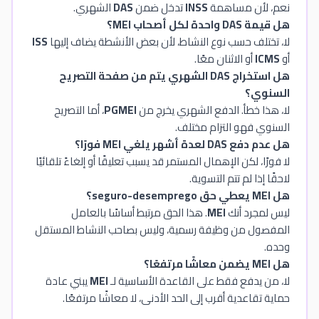
نعم، لأن مساهمة
INSS
تدخل ضمن
DAS
الشهري.
هل قيمة DAS واحدة لكل أصحاب MEI؟
لا، تختلف حسب نوع النشاط، لأن بعض الأنشطة يضاف إليها
ISS
أو
ICMS
أو الاثنان معًا.
هل استخراج DAS الشهري يتم من صفحة التصريح
السنوي؟
لا، هذا خطأ. الدفع الشهري يخرج من
PGMEI
، أما التصريح
السنوي فهو التزام مختلف.
هل عدم دفع DAS لعدة أشهر يلغي MEI فورًا؟
لا فورًا، لكن الإهمال المستمر قد يسبب تعليقًا أو إلغاءً تلقائيًا
لاحقًا إذا لم تتم التسوية.
هل MEI يعطي حق seguro-desemprego؟
ليس لمجرد أنك
MEI
. هذا الحق مرتبط أساسًا بالعامل
المفصول من وظيفة رسمية، وليس بصاحب النشاط المستقل
وحده.
هل MEI يضمن معاشًا مرتفعًا؟
لا، من يدفع فقط على القاعدة الأساسية لـ
MEI
يبني عادة
حماية تقاعدية أقرب إلى الحد الأدنى، لا معاشًا مرتفعًا.