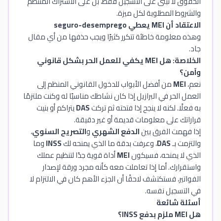
الحقوق لا تبنى على التسجيل فقط، بل على الاشتراك المنتظم
والشروط المطلوبة لكل ميزة.
الاعتقاد أن MEI يعطي seguro-desemprego
وهذه معلومة خاطئة تتكرر كثيرًا ويجب حذفها من أي مقال
جاد.
الخلاصة: هل MEI يكفي للعمل الحر بشكل قانوني
وآمن؟
نعم،
MEI
من أفضل الأبواب للدخول القانوني المنظم إلى
العمل الحر في البرازيل إذا كان نشاطك مناسبًا له وكنت ملتزمًا
به فعلًا. لكنه لا ينجح إذا فتحته ثم تركت
DAS
يتراكم أو بنيت
قراراتك على معلومات قديمة أو غير دقيقة.
إذا فهمت الفرق بين
الدفع الشهري
و
التصريح السنوي
،
والتزمت بـ
DAS
، وعرفت بدقة ما الذي يمنحه لك
INSS
وما
الذي لا يمنحه، فسيكون
MEI
أداة قوية جدًا لتنظيم عملك
واستقرارك. أما إذا تعاملت معه كأنه مجرد ورقة لإصدار
الفواتير، فستكتشف لاحقًا أن الجزء الأهم كان في الالتزام لا
في التسجيل نفسه.
أسئلة شائعة
هل MEI ملزم بدفع INSS؟