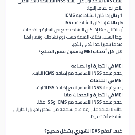
قيمة
DAS
تعتمد أولًا على نسبة
INSS
المرتبطة بالحد الأدنى
للأجر، ثم يضاف إليها:
1 ريال
إذا كان النشاط فيه
ICMS
5 ريالات
إذا كان النشاط فيه
ISS
أو الاثنان معًا إذا كان النشاط يجمع بين التجارة والخدمات
لهذا السبب، تختلف القيمة حسب نوع نشاطك، وتتغير أيضًا
عندما يتغير الحد الأدنى للأجر.
هل كل أصحاب MEI يدفعون نفس المبلغ؟
لا.
MEI في التجارة أو الصناعة
يدفع قيمة
INSS
الأساسية مع إضافة
ICMS
الثابت.
MEI في الخدمات
يدفع قيمة
INSS
الأساسية مع إضافة
ISS
الثابت.
MEI في التجارة والخدمات معًا
يدفع قيمة
INSS
الأساسية مع
ICMS
و
ISS
معًا.
لذلك لا تعتمد على رقم عام تسمعه من شخص آخر، بل انظر إلى
نشاطك أنت تحديدًا.
كيف تدفع DAS الشهري بشكل صحيح؟