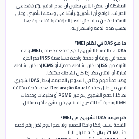
المشكلة أن بعض الناس يظنون أن عدم الدفع يؤثر فقط على
الضرائب. الواقع أن التأخير يؤثر أيضًا على وضعك التأميني، وعلى
الاستفادة من مزايا مثل العجز المؤقت والتقاعد وغيرها
بحسب مدة الدفع واستمراريته.
ما هو DAS في نظام MEI؟
DAS
هو القسط الشهري الذي تدفعه كصاحب
MEI
، وهو
يجمع في ورقة أو دفعة واحدة مساهمة
INSS
مع الجزء
الثابت من
ISS
إذا كان نشاطك خدميًا، أو
ICMS
إذا كان نشاطك
تجاريًا، أو الاثنين معًا إذا كان نشاطك مختلطًا.
وهنا خطأ مهم جدًا في النصوص القديمة: إصدار
DAS
الشهري
ليس من خلال صفحة
Declaração Anual
. هذه نقطة مختلفة
تمامًا. الدفع الشهري يتم عبر
PGMEI
أو تطبيقات وخدمات
MEI الرسمية، أما التصريح السنوي فهو شيء آخر مستقل.
كم قيمة DAS الشهري في MEI؟
القيمة ليست رقمًا واحدًا للجميع، ولا يصح اليوم تكرار رقم قديم
مثل
71.60 ريال
كأنه ما زال ثابتًا.