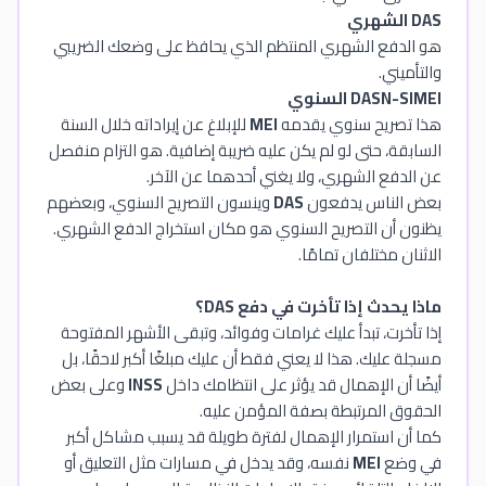
DAS الشهري
هو الدفع الشهري المنتظم الذي يحافظ على وضعك الضريبي
والتأميني.
DASN-SIMEI السنوي
هذا تصريح سنوي يقدمه
MEI
للإبلاغ عن إيراداته خلال السنة
السابقة، حتى لو لم يكن عليه ضريبة إضافية. هو التزام منفصل
عن الدفع الشهري، ولا يغني أحدهما عن الآخر.
بعض الناس يدفعون
DAS
وينسون التصريح السنوي، وبعضهم
يظنون أن التصريح السنوي هو مكان استخراج الدفع الشهري.
الاثنان مختلفان تمامًا.
ماذا يحدث إذا تأخرت في دفع DAS؟
إذا تأخرت، تبدأ عليك غرامات وفوائد، وتبقى الأشهر المفتوحة
مسجلة عليك. هذا لا يعني فقط أن عليك مبلغًا أكبر لاحقًا، بل
أيضًا أن الإهمال قد يؤثر على انتظامك داخل
INSS
وعلى بعض
الحقوق المرتبطة بصفة المؤمن عليه.
كما أن استمرار الإهمال لفترة طويلة قد يسبب مشاكل أكبر
في وضع
MEI
نفسه، وقد يدخل في مسارات مثل التعليق أو