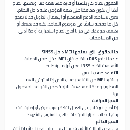
الحقوق تحتاج
كارينسيا
أو فترة مساهمة دنيا، وبعضها يحتاج
أيضًا أن تكون محافظًا على صفة المؤمن عليه داخل النظام.
يعني ببساطة: الدفع المتقطع أو الإهمال الطويل قد لا يمحو
كل ما دفعته سابقًا في موضوع التقاعد، لكنه قد يمنعك أو
يضعف موقفك في مزايا أخرى تحتاج استمرارية أو حدًا أدنى
من المساهمات.
ما الحقوق التي يمنحها MEI داخل INSS؟
عندما تدفع
DAS
بانتظام، فإن
MEI
يدخل ضمن الحماية
الأساسية لنظام
INSS
، ومن أبرز ما يرتبط به:
التقاعد حسب السن
يستفيد
MEI
من التقاعد بحسب السن إذا استوفى العمر
المطلوب ومدة المساهمة اللازمة ضمن القواعد المعمول
بها.
العجز المؤقت
إذا أصبح غير قادر على العمل لفترة بسبب مرض أو إصابة، فقد
يحق له طلب المزايا المرتبطة بذلك إذا استوفى الشروط.
العجز الدائم
في بعض الحالات الأشد، قد يدخل في مزايا العجز الدائم إذا ثبتت