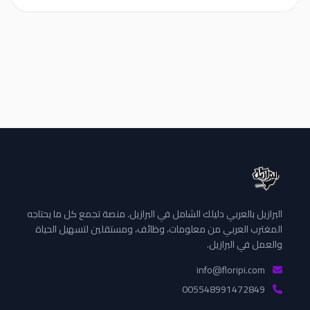
البرازيل بالعربي دليلك الشامل في البرازيل. منصة تجمع كل ما يحتاجه
المغترب العربي من معلومات، وظائف، ومستقلين لتسهيل الحياة
والعمل في البرازيل.
info@floripi.com
005548991472849