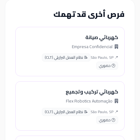
فرص أخرى قد تهمك
كهربائي صيانة
Empresa Confidencial
📍 São Paulo, SP
📝 نظام العمل البرازيلي (CLT)
🕒 حضوري
كهربائي تركيب وتجميع
Flex Robotics Automação
📍 São Paulo, SP
📝 نظام العمل البرازيلي (CLT)
🕒 حضوري