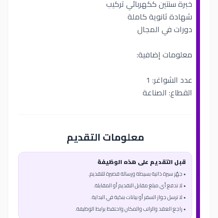
خبرة سنتين ككهربائي تركيب
شهادة ثانوية كاملة
دورات في المجال
معلومات إضافية:
عدد الشواغر: 1
القطاع: الصناعة
معلومات التقديم
قبل التقديم على هذه الوظيفة
• جهّز سيرة ذاتية بسيطة ورسالة قصيرة للتقديم.
• لا تدفع أي مبلغ مقابل التقديم أو المقابلة.
• لا ترسل جواز السفر أو بيانات بنكية في البداية.
• راجع العقد والراتب والمكان واحتفظ برابط الوظيفة.