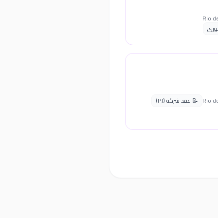
وري
📝 عقد شركة (PJ)