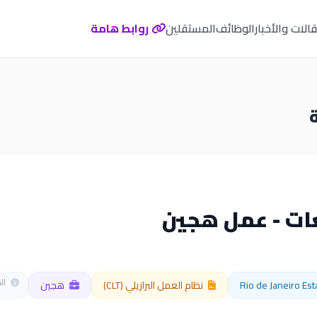
الات والأخبار
الوظائف
المستقلين
روابط هامة
ت - عمل هجين
المص
نظام العمل البرازيلي (CLT)
هجين