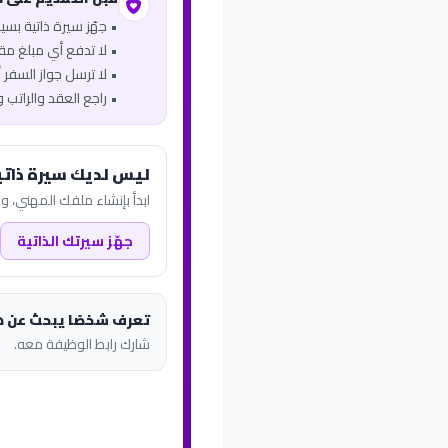
• جهّز سيرة ذاتية بس
• لا تدفع أي مبلغ مقاب
• لا ترسل جواز السفر أو
• راجع العقد والراتب 
ليس لديك سيرة ذاتي
ابدأ بإنشاء ملفك المهني، وب
جهّز سيرتك الذاتية
تعرف شخصًا يبحث عن 
شارك رابط الوظيفة معه.