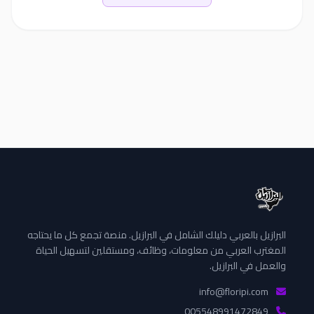
البرازيل بالعربي دليلك الشامل في البرازيل. منصة تجمع كل ما يحتاجه
المغترب العربي من معلومات، وظائف، ومستقلين لتسهيل الحياة
والعمل في البرازيل.
info@floripi.com
005548991472849