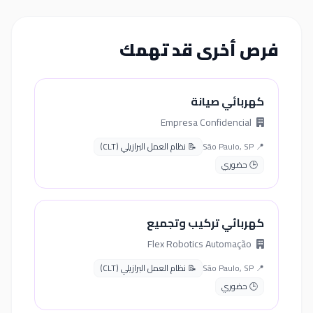
فرص أخرى قد تهمك
كهربائي صيانة
Empresa Confidencial
📍 São Paulo, SP
📝 نظام العمل البرازيلي (CLT)
🕒 حضوري
كهربائي تركيب وتجميع
Flex Robotics Automação
📍 São Paulo, SP
📝 نظام العمل البرازيلي (CLT)
🕒 حضوري