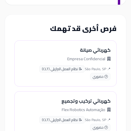
فرص أخرى قد تهمك
كهربائي صيانة
Empresa Confidencial
📍 São Paulo, SP
📝 نظام العمل البرازيلي (CLT)
🕒 حضوري
كهربائي تركيب وتجميع
Flex Robotics Automação
📍 São Paulo, SP
📝 نظام العمل البرازيلي (CLT)
🕒 حضوري