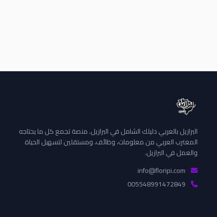
البرازيل بالعربي دليلك الشامل في البرازيل. منصة تجمع كل ما يحتاجه
المغترب العربي من معلومات، وظائف، ومستقلين لتسهيل الحياة
والعمل في البرازيل.
info@floripi.com
005548991472849