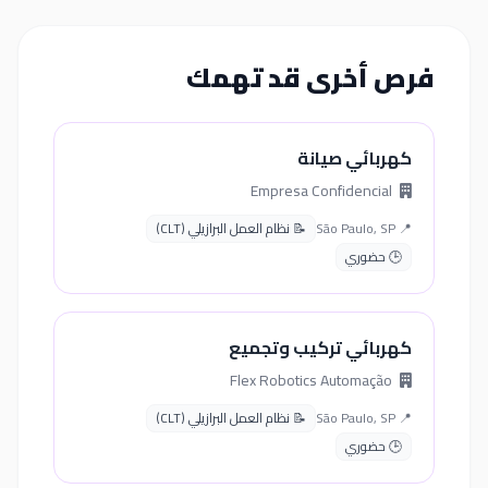
فرص أخرى قد تهمك
كهربائي صيانة
Empresa Confidencial
📍 São Paulo, SP
📝 نظام العمل البرازيلي (CLT)
🕒 حضوري
كهربائي تركيب وتجميع
Flex Robotics Automação
📍 São Paulo, SP
📝 نظام العمل البرازيلي (CLT)
🕒 حضوري