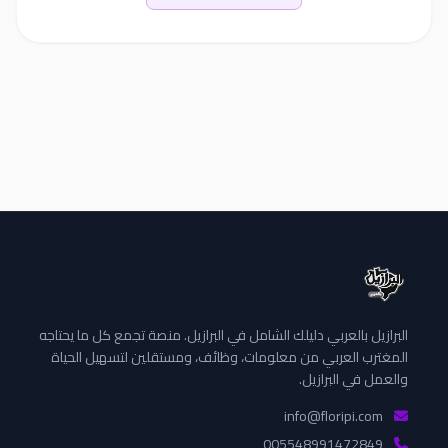
البرازيل بالعربي دليلك الشامل في البرازيل. منصة تجمع كل ما يحتاجه
المغترب العربي من معلومات، وظائف، ومستقلين لتسهيل الحياة
والعمل في البرازيل.
info@floripi.com
005548991472849