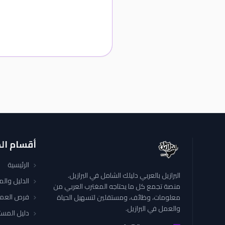
أقسام ال
الرئيسية
البرازيل بالعربي دليلك الشامل في البرازيل.
الدليل وال
منصة تجمع كل ما يحتاجه المغترب العربي من
فرص العم
معلومات، وظائف، ومستقلين لتسهيل الحياة
والعمل في البرازيل.
دليل المست