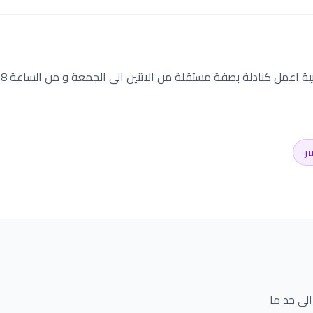
ر
لى حد ما