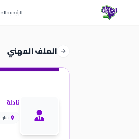
الرئيسية
المق
الملف المهني
نادلة
ساوباو