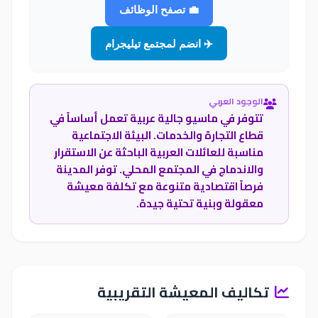
💼 تصفح الوظائف
✈️ انضم لمجتمع تيليجرام
الوجود العربي
تتوفر في ماسيو جالية عربية تعمل أساساً في
قطاع التجارة والخدمات. البيئة الاجتماعية
مناسبة للعائلات العربية الباحثة عن الاستقرار
والاندماج في المجتمع المحلي. توفر المدينة
فرصاً اقتصادية متنوعة مع تكلفة معيشة
معقولة وبنية تحتية جيدة.
تكاليف المعيشة التقريبية